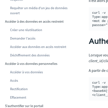
Il est alors
Requêter un média d'un jeu de données
curl -v 
ouvert
Type:app
<mot de 
Accéder à des données en accès restreint
Créer une réutilisation
Demander l'accès
Auth
Accéder aux données en accès restreint
Lorsque vou
Déchiffrement des données
client_id/cl
Accéder à vos données personnelles
A partir de 
Accéder à vos données
Accès
curl -v 
Type:app
Rectification
<base64(
Effacement
S'authentifier sur le portail