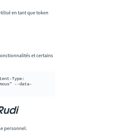
ilisé en tant que token
onctionnalités et certains
ent-Type: 
mous" --data-
Rudi
se personnel.