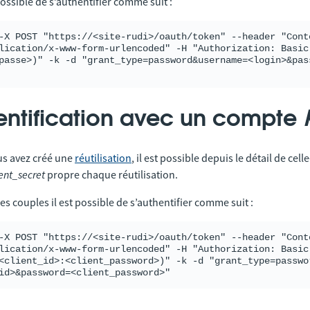
 possible de s’authentifier comme suit :
-X POST "https://<site-rudi>/oauth/token" --header "Cont
lication/x-www-form-urlencoded" -H "Authorization: Basic
passe>)" -k -d "grant_type=password&username=<login>&pass
entification avec un compte
s avez créé une
réutilisation
, il est possible depuis le détail de cel
ient_secret
propre chaque réutilisation.
ces couples il est possible de s’authentifier comme suit :
-X POST "https://<site-rudi>/oauth/token" --header "Cont
lication/x-www-form-urlencoded" -H "Authorization: Basic 
<client_id>:<client_password>)" -k -d "grant_type=passwo