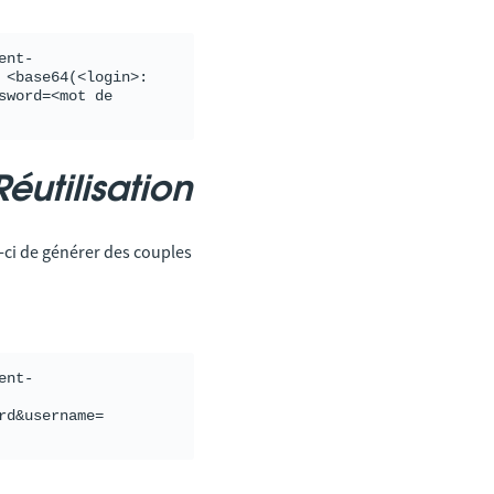
ent-
 <base64(<login>:
word=<mot de 
Réutilisation
le-ci de générer des couples
ent-
rd&username=