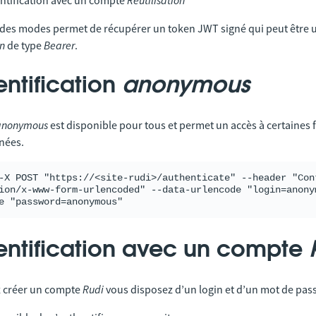
ntification avec un compte
Réutilisation
des modes permet de récupérer un token JWT signé qui peut être ut
on
de type
Bearer
.
ntification
anonymous
anonymous
est disponible pour tous et permet un accès à certaines f
nées.
-X POST "https://<site-rudi>/authenticate" --header "Cont
ion/x-www-form-urlencoded" --data-urlencode "login=anony
entification avec un compte
z créer un compte
Rudi
vous disposez d’un login et d’un mot de pas