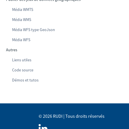
Média WMTS
Média WMS
Média WFS type GeoJson
Média WFS
Autres
Liens utiles
Code source
Démos et tutos
© 2026 RUDI | Tous droits réservés