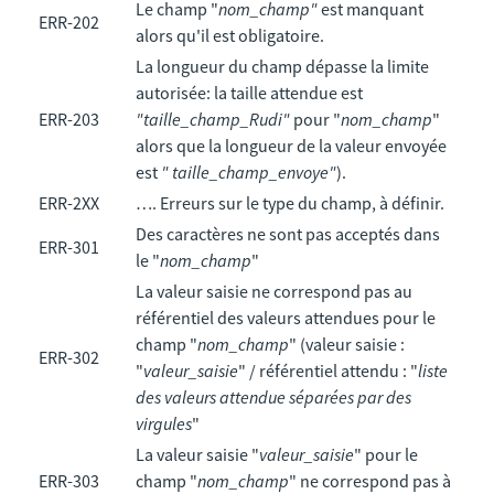
Le champ "
nom_champ"
est manquant
ERR-202
alors qu'il est obligatoire.
La longueur du champ dépasse la limite
autorisée: la taille attendue est
ERR-203
"taille_champ_Rudi"
pour "
nom_champ
"
alors que la longueur de la valeur envoyée
est
" taille_champ_envoye"
).
ERR-2XX
…. Erreurs sur le type du champ, à définir.
Des caractères ne sont pas acceptés dans
ERR-301
le "
nom_champ
"
La valeur saisie ne correspond pas au
référentiel des valeurs attendues pour le
champ "
nom_champ
" (valeur saisie :
ERR-302
"
valeur_saisie
" / référentiel attendu : "
liste
des valeurs attendue séparées par des
virgules
"
La valeur saisie "
valeur_saisie
" pour le
ERR-303
champ "
nom_champ
" ne correspond pas à