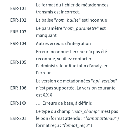
Le format du fichier de métadonnées
ERR-101
transmis est incorrect.
ERR-102
La balise "
nom_balise
" est inconnue
Le paramètre "
nom_parametre
" est
ERR-103
manquant
ERR-104
Autres erreurs d'intégration
Erreur inconnue: l'erreur n'a pas été
reconnue, veuillez contacter
ERR-105
l'administrateur Rudi afin d'analyser
l'erreur.
La version de metadonnées "
api_version
"
ERR-106
n’est pas supportée. La version courante
est X.X.X
ERR-1XX
…. Erreurs de base, à définir.
Le type du champ "
nom_champ
" n'est pas
ERR-201
le bon (format attendu : "
format attendu"
/
format reçu :
"format_reçu"
)