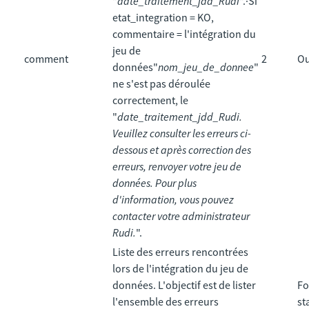
"
date_traitement_jdd_Rudi
".·Si
etat_integration = KO,
commentaire = l'intégration du
jeu de
comment
2
Ou
données"
nom_jeu_de_donnee
"
ne s'est pas déroulée
correctement, le
"
date_traitement_jdd_Rudi.
Veuillez consulter les erreurs ci-
dessous et après correction des
erreurs, renvoyer votre jeu de
données. Pour plus
d'information, vous pouvez
contacter votre administrateur
Rudi.
".
Liste des erreurs rencontrées
lors de l'intégration du jeu de
données. L'objectif est de lister
Fo
l'ensemble des erreurs
st