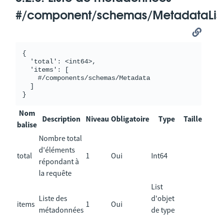
#/component/schemas/MetadataLi
{

  'total': <int64>,

  'items': [

    #/components/schemas/Metadata

  ]

Nom
Description
Niveau
Obligatoire
Type
Taille
balise
Nombre total
d'éléments
total
1
Oui
Int64
répondant à
la requête
List
Liste des
d'objet
items
1
Oui
métadonnées
de type