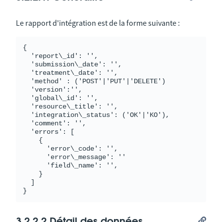
Le rapport d'intégration est de la forme suivante :
{

  'report\_id': '',

  'submission\_date': '',

  'treatment\_date': '',

  'method' : ('POST'|'PUT'|'DELETE')

  'version':'',

  'global\_id': '',

  'resource\_title': '',

  'integration\_status': ('OK'|'KO'),

  'comment': '',

  'errors': [

    {

      'error\_code': '',

      'error\_message': ''

      'field\_name': '',

    }

  ]

3.2.2.2 Détail des données