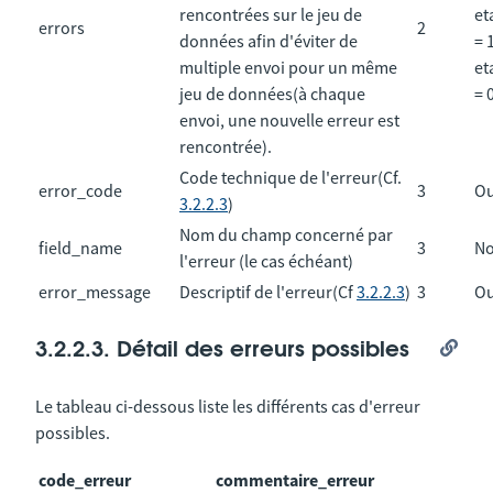
rencontrées sur le jeu de
et
errors
2
données afin d'éviter de
= 
multiple envoi pour un même
et
jeu de données(à chaque
= 
envoi, une nouvelle erreur est
rencontrée).
Code technique de l'erreur(Cf.
error_code
3
Ou
3.2.2.3
)
Nom du champ concerné par
field_name
3
N
l'erreur (le cas échéant)
error_message
Descriptif de l'erreur(Cf
3.2.2.3
)
3
Ou
3.2.2.3. Détail des erreurs possibles
Le tableau ci-dessous liste les différents cas d'erreur
possibles.
code_erreur
commentaire_erreur