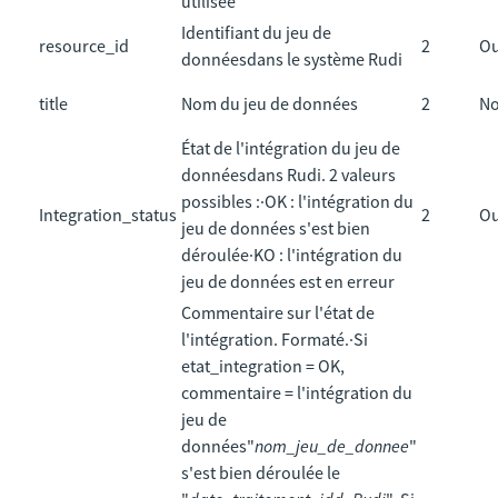
utilisée
Identifiant du jeu de
resource_id
2
Ou
donnéesdans le système Rudi
title
Nom du jeu de données
2
N
État de l'intégration du jeu de
donnéesdans Rudi. 2 valeurs
possibles :·OK : l'intégration du
Integration_status
2
Ou
jeu de données s'est bien
déroulée·KO : l'intégration du
jeu de données est en erreur
Commentaire sur l'état de
l'intégration. Formaté.·Si
etat_integration = OK,
commentaire = l'intégration du
jeu de
données"
nom_jeu_de_donnee
"
s'est bien déroulée le