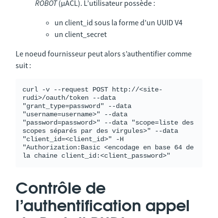
ROBOT
(µACL). L’utilisateur possède :
un client_id sous la forme d’un UUID V4
un client_secret
Le noeud fournisseur peut alors s’authentifier comme
suit :
curl -v --request POST http://<site-
rudi>/oauth/token --data 
"grant_type=password" --data 
"username=username>" --data 
"password=password>" --data "scope=liste des 
scopes séparés par des virgules>" --data 
"client_id=<client_id>" -H 
"Authorization:Basic <encodage en base 64 de 
Contrôle de
l’authentification appel