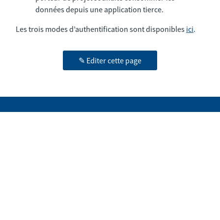
données depuis une application tierce.
Les trois modes d’authentification sont disponibles
ici
.
✎ Editer cette page
© 2026 RUDI | Tous droits réservés
Liens utiles
Rudi
Conditions générales d’utilisation
Contact